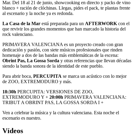
Mar. Del 18 al 21 de junio, showcooking en directo y packs de vino
blanco + ración de clóchinas. Llegas, pides el pack, te plantas frente
al escenario y la noche ya es redonda.
La Casa de la Mar
está preparada para un
AFTERWORK
con el
que revivir los grandes momentos que han marcado la historia del
rock valenciano.
PRIMAVERA VALENCIANA es un proyecto creado con gran
dedicación y pasión, con siete músicos profesionales que rinden
homenaje a dos de las bandas más emblemáticas de la escena:
Obrint Pas, La Gossa Sorda
y otras referencias que llevan décadas
siendo la banda sonora de la identidad de este pueblo.
Para abrir boca,
PERCUPITA
se marca un acústico con lo mejor
de ZOO, EXTREMODURO y más.
18:30h
PERCUPITA: VERSIONES DE ZOO,
EXTREMODURO Y +
20:00h
PRIMAVERA VALENCIANA:
TRIBUT A OBRINT PAS, LA GOSSA SORDA I +
Ven a celebrar la música y la cultura valenciana. Esta noche el
escenario es nuestro.
Vídeos