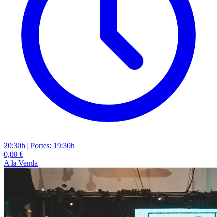
20:30h
|
Portes: 19:30h
0,00 €
A la Venda