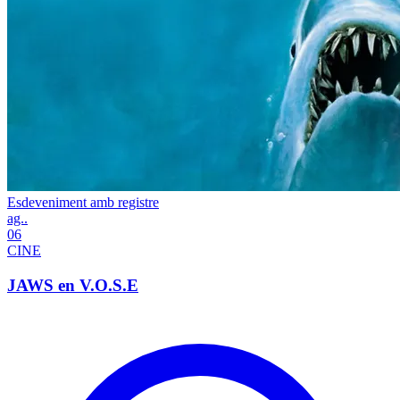
Esdeveniment amb registre
ag..
06
CINE
JAWS en V.O.S.E