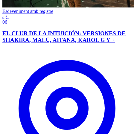
Esdeveniment amb registre
ag..
06
EL CLUB DE LA INTUICIÓN: VERSIONES DE
SHAKIRA, MALÚ, AITANA, KAROL G Y +