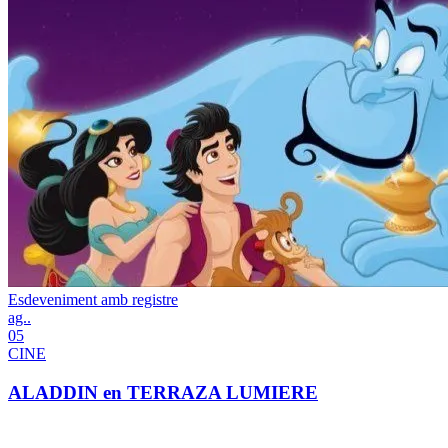
Esdeveniment amb registre
ag..
05
CINE
ALADDIN en TERRAZA LUMIERE