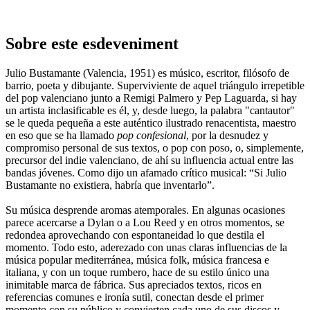
Sobre este esdeveniment
Julio Bustamante (Valencia, 1951) es músico, escritor, filósofo de
barrio, poeta y dibujante. Superviviente de aquel triángulo irrepetible
del pop valenciano junto a Remigi Palmero y Pep Laguarda, si hay
un artista inclasificable es él, y, desde luego, la palabra "cantautor"
se le queda pequeña a este auténtico ilustrado renacentista, maestro
en eso que se ha llamado
pop confesional
, por la desnudez y
compromiso personal de sus textos, o pop con poso, o, simplemente,
precursor del indie valenciano, de ahí su influencia actual entre las
bandas jóvenes. Como dijo un afamado crítico musical: “Si Julio
Bustamante no existiera, habría que inventarlo”.
Su música desprende aromas atemporales. En algunas ocasiones
parece acercarse a Dylan o a Lou Reed y en otros momentos, se
redondea aprovechando con espontaneidad lo que destila el
momento. Todo esto, aderezado con unas claras influencias de la
música popular mediterránea, música folk, música francesa e
italiana, y con un toque rumbero, hace de su estilo único una
inimitable marca de fábrica. Sus apreciados textos, ricos en
referencias comunes e ironía sutil, conectan desde el primer
momento con su público y convierten cada uno de sus discos y