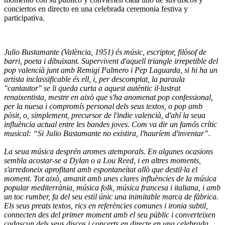
conciertos en directo en una celebrada ceremonia festiva y
participativa.
Julio Bustamante (València, 1951) és músic, escriptor, filòsof de
barri, poeta i dibuixant. Supervivent d'aquell triangle irrepetible del
pop valencià junt amb Remigi Palmero i Pep Laguarda, si hi ha un
artista inclassificable és ell, i, per descomptat, la paraula
"cantautor" se li queda curta a aquest autèntic il·lustrat
renaixentista, mestre en això que s'ha anomenat pop confessional,
per la nuesa i compromís personal dels seus textos, o pop amb
pòsit, o, simplement, precursor de l'indie valencià, d'ahí la seua
influència actual entre les bandes joves. Com va dir un famós crític
musical: “Si Julio Bustamante no existira, l'hauríem d'inventar”.
La seua música desprén aromes atemporals. En algunes ocasions
sembla acostar-se a Dylan o a Lou Reed, i en altres moments,
s'arredoneix aprofitant amb espontaneïtat allò que destil·la el
moment. Tot això, amanit amb unes clares influències de la música
popular mediterrània, música folk, música francesa i italiana, i amb
un toc rumber, fa del seu estil únic una inimitable marca de fàbrica.
Els seus preats textos, rics en referències comunes i ironia subtil,
connecten des del primer moment amb el seu públic i converteixen
cadascun dels seus discos i concerts en directe en una celebrada