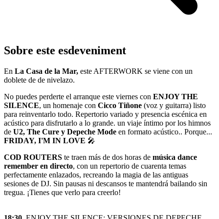
Sobre este esdeveniment
En
La Casa de la Mar,
este AFTERWORK se viene con un
doblete de de nivelazo.
No puedes perderte el arranque este viernes con
ENJOY THE
SILENCE
, un homenaje con
Cicco Tiñone
(voz y guitarra) listo
para reinventarlo todo. Repertorio variado y presencia escénica en
acústico para disfrutarlo a lo grande. un viaje íntimo por los himnos
de
U2, The Cure y Depeche Mode
en formato acústico.. Porque...
FRIDAY, I'M IN LOVE
🎤
COD ROUTERS
te traen más de dos horas de
música dance
remember en directo
, con un repertorio de cuarenta temas
perfectamente enlazados, recreando la magia de las antiguas
sesiones de DJ. Sin pausas ni descansos te mantendrá bailando sin
tregua. ¡Tienes que verlo para creerlo!
18:30
ENJOY THE SILENCE: VERSIONES DE DEPECHE