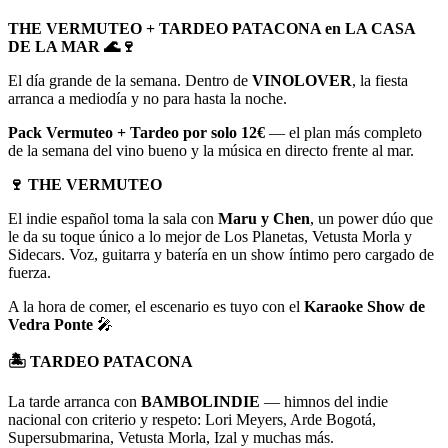
THE VERMUTEO + TARDEO PATACONA en LA CASA
DE LA MAR 🌊🍷
El día grande de la semana. Dentro de
VINOLOVER
, la fiesta
arranca a mediodía y no para hasta la noche.
Pack Vermuteo + Tardeo por solo 12€
— el plan más completo
de la semana del vino bueno y la música en directo frente al mar.
🍷 THE VERMUTEO
El indie español toma la sala con
Maru y Chen
, un power dúo que
le da su toque único a lo mejor de Los Planetas, Vetusta Morla y
Sidecars. Voz, guitarra y batería en un show íntimo pero cargado de
fuerza.
A la hora de comer, el escenario es tuyo con el
Karaoke Show de
Vedra Ponte
🎤
🏝️ TARDEO PATACONA
La tarde arranca con
BAMBOLINDIE
— himnos del indie
nacional con criterio y respeto: Lori Meyers, Arde Bogotá,
Supersubmarina, Vetusta Morla, Izal y muchas más.