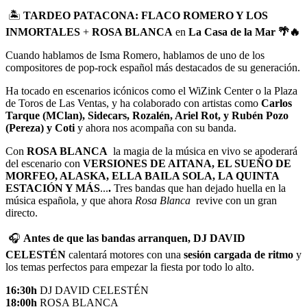
🏝️
TARDEO PATACONA:
FLACO ROMERO Y LOS
INMORTALES
+
ROSA BLANCA
en
La
Casa de la Mar 🌴🔥
Cuando hablamos de Isma Romero, hablamos de uno de los
compositores de pop-rock español más destacados de su generación.
Ha tocado en escenarios icónicos como el WiZink Center o la Plaza
de Toros de Las Ventas, y ha colaborado con artistas como
Carlos
Tarque (MClan), Sidecars, Rozalén, Ariel Rot, y Rubén Pozo
(Pereza) y Coti
y ahora nos acompaña con su banda.
Con
ROSA BLANCA
la magia de la música en vivo se apoderará
del escenario con
VERSIONES DE AITANA, EL SUEÑO DE
MORFEO, ALASKA, ELLA BAILA SOLA, LA QUINTA
ESTACIÓN Y MÁS
...
.
Tres bandas que han dejado huella en la
música española, y que ahora
Rosa Blanca
revive con un gran
directo.
🎧
Antes de que las bandas arranquen, DJ DAVID
CELESTÉN
calentará motores con una
sesión cargada de ritmo
y
los temas perfectos para empezar la fiesta por todo lo alto.
16:30h
DJ DAVID CELESTÉN
18:00h
ROSA BLANCA