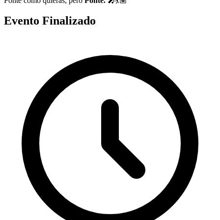
Ponte como quieras, pero
Ponte.
🎤💃🏽
Evento Finalizado